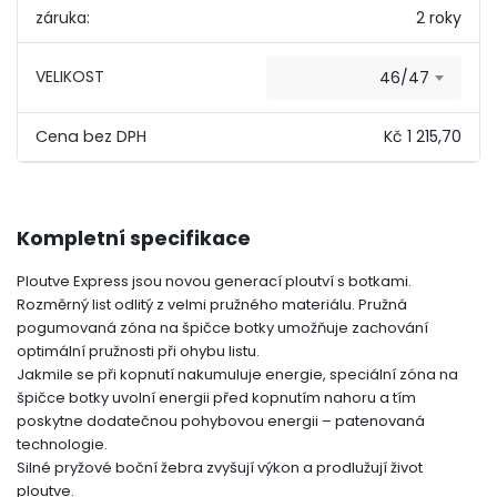
záruka:
2 roky
VELIKOST
46/47
Kč 1 215,70
Kompletní specifikace
Ploutve Express jsou novou generací ploutví s botkami.
Rozměrný list odlitý z velmi pružného materiálu. Pružná
pogumovaná zóna na špičce botky umožňuje zachování
optimální pružnosti při ohybu listu.
Jakmile se při kopnutí nakumuluje energie, speciální zóna na
špičce botky uvolní energii před kopnutím nahoru a tím
poskytne dodatečnou pohybovou energii – patenovaná
technologie.
Silné pryžové boční žebra zvyšují výkon a prodlužují život
ploutve.