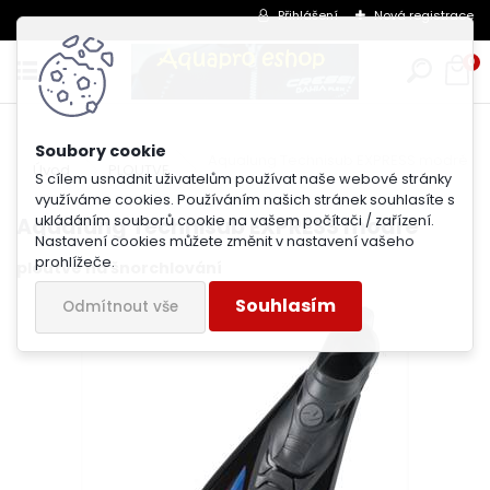
Přihlášení
Nová registrace
0
Aqualung Technisub EXPRESS modré
Úvod
PLOUTVE
S cílem usnadnit uživatelům používat naše webové stránky
využíváme cookies. Používáním našich stránek souhlasíte s
ukládáním souborů cookie na vašem počítači / zařízení.
Aqualung Technisub EXPRESS modré
Nastavení cookies můžete změnit v nastavení vašeho
prohlížeče.
ploutve na šnorchlování
Souhlasím
Odmítnout vše