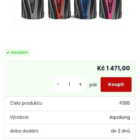
skladem
Kč 1 471,00
-
+
pár
Číslo produktu:
P395
Výrobce:
Aqualung
doba dodání:
do 2 dnů