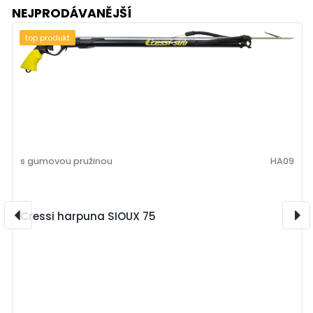
NEJPRODÁVANĚJŠÍ
top produkt
s gumovou pružinou
HA09
Cressi harpuna SIOUX 75