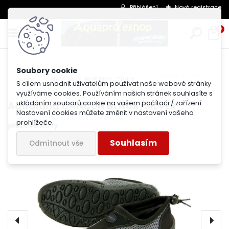
Přihlášení
Nová registrace
0
Aqualung CANCUN BLA
Úvod
NAVIJÁKY, BUBÍNKY, CÍVKY
S cílem usnadnit uživatelům používat naše webové stránky
využíváme cookies. Používáním našich stránek souhlasíte s
ukládáním souborů cookie na vašem počítači / zařízení.
Aqualung CANCUN BLACK/SILVER
Nastavení cookies můžete změnit v nastavení vašeho
prohlížeče.
plážové boty
Souhlasím
Odmítnout vše